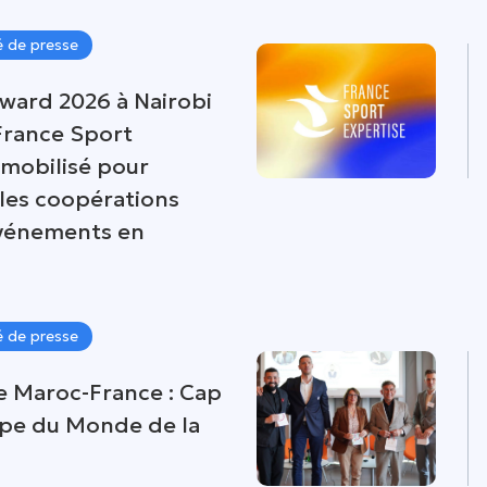
 de presse
rward 2026 à Nairobi
 France Sport
 mobilisé pour
 les coopérations
événements en
 de presse
e Maroc-France : Cap
upe du Monde de la