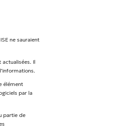
ISE ne sauraient
actualisées. Il
d’informations.
re élément
giciels par la
u partie de
es