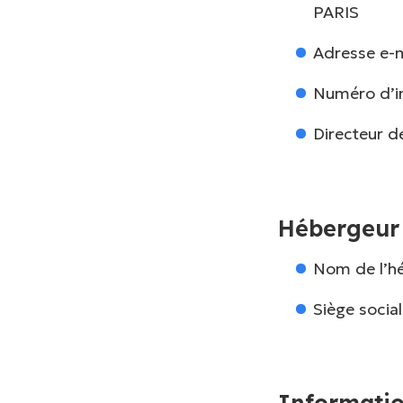
Flash
PARIS
Gestion
info
des
Adresse e-m
données
Divers
Marketing &
Numéro d’im
communication
Matériel
Directeur d
&
articles
de
sport
Hébergeur
Organisation
d’événements
Nom de l’h
Sécurité &
surveillance
Siège soci
Informatio