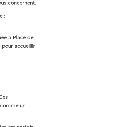
vous concernent.
e :
uée 3 Place de
pour accueillir
 Ces
r (comme un
es est parfois