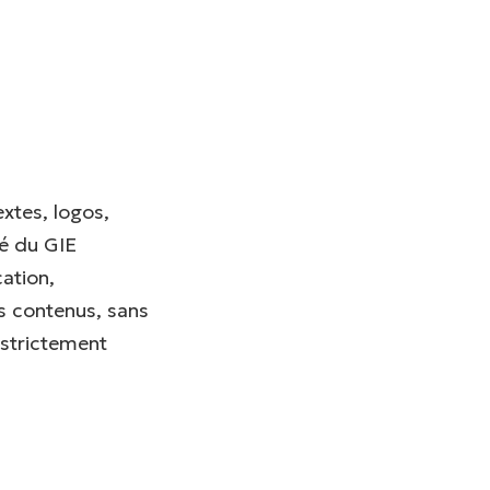
tes, logos,
té du GIE
ation,
es contenus, sans
 strictement