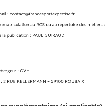
ail : contact@francesportexpertise.fr
matriculation au RCS ou au répertoire des métiers 
e la publication : PAUL GUIRAUD
ébergeur : OVH
al : 2 RUE KELLERMANN – 59100 ROUBAIX
ns supplémentaires (si applicable)