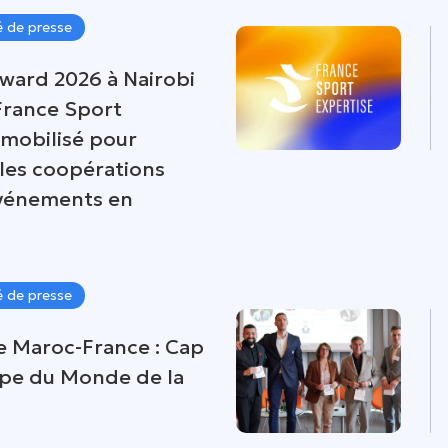
 de presse
rward 2026 à Nairobi
 France Sport
 mobilisé pour
 les coopérations
événements en
 de presse
e Maroc-France : Cap
upe du Monde de la