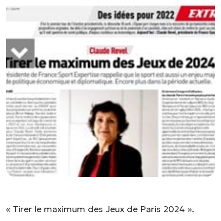
Flash
Gestion
info
des
données
Divers
Marketing &
communication
Matériel
&
articles
de
sport
Organisation
d’événements
Sécurité &
surveillance
« Tirer le maximum des Jeux de Paris 2024 ».