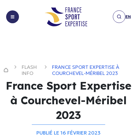
EN
Missions
Missions
Expertises
Expertises
FLASH
FRANCE SPORT EXPERTISE À
Réalisations
Equipements
INFO
COURCHEVEL-MÉRIBEL 2023
Réalisations
&
France Sport Expertise
Les
infrastructures
Les actualités
actualités
Expérience
à Courchevel-Méribel
Membres
spectateur
Publication
Membres
Financement,
2023
Communiqué
Nous
sponsoring
Nous contacter
de presse
contacter
&
Interview
PUBLIÉ LE 16 FÉVRIER 2023
partenariats