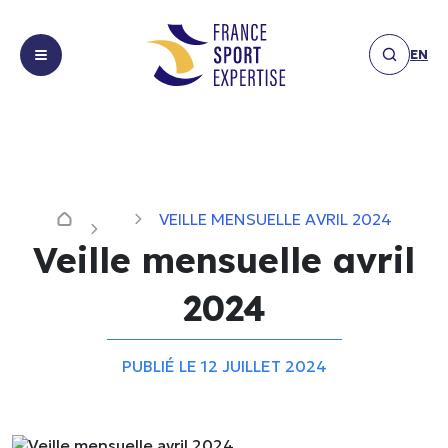
EN
Missions
Missions
Expertises
Expertises
VEILLE MENSUELLE AVRIL 2024
Réalisations
Equipements
Réalisations
Veille mensuelle avril
&
Les
infrastructures
Les actualités
2024
actualités
Expérience
Membres
spectateur
Publication
Membres
Financement,
PUBLIÉ LE 12 JUILLET 2024
Communiqué
Nous
sponsoring
Nous contacter
de presse
contacter
&
Interview
partenariats