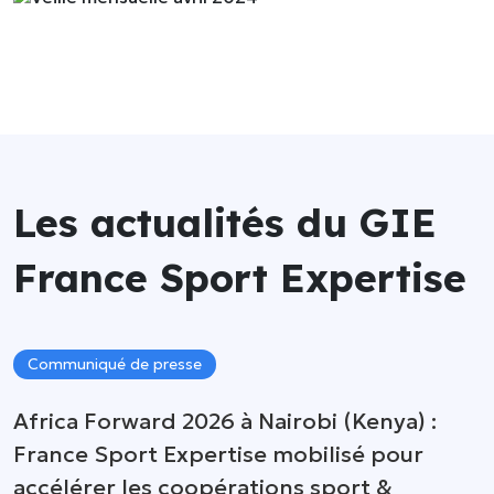
Flash
Gestion
info
des
données
Divers
Marketing &
communication
Matériel
&
articles
Les actualités du GIE
de
sport
France Sport Expertise
Organisation
d’événements
Sécurité &
Communiqué de presse
surveillance
Africa Forward 2026 à Nairobi (Kenya) :
France Sport Expertise mobilisé pour
accélérer les coopérations sport &