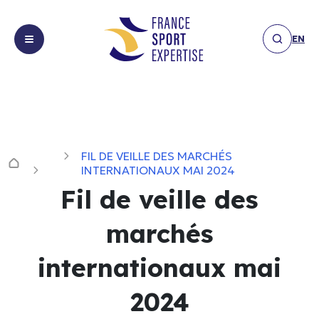
EN
Missions
Missions
Expertises
Expertises
FIL DE VEILLE DES MARCHÉS
Réalisations
Equipements
INTERNATIONAUX MAI 2024
Réalisations
&
Fil de veille des
Les
infrastructures
Les actualités
actualités
Expérience
marchés
Membres
spectateur
Publication
Membres
Financement,
internationaux mai
Communiqué
Nous
sponsoring
Nous contacter
de presse
contacter
&
2024
Interview
partenariats