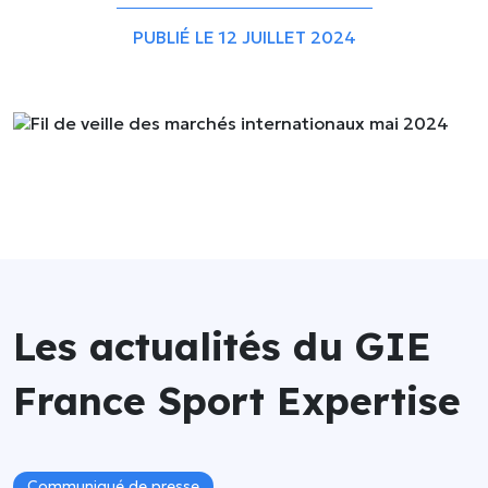
Flash
Gestion
info
PUBLIÉ LE 12 JUILLET 2024
des
données
Divers
Marketing &
communication
Matériel
&
articles
de
sport
Organisation
d’événements
Les actualités du GIE
Sécurité &
surveillance
France Sport Expertise
Communiqué de presse