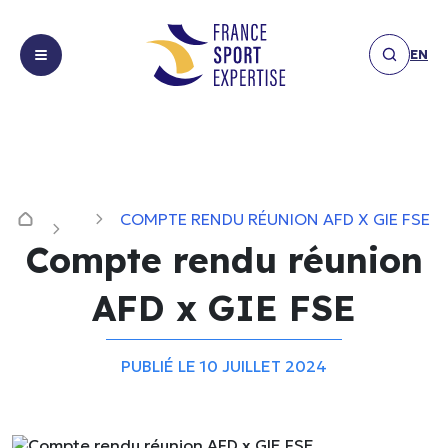
EN
Missions
Missions
Expertises
Expertises
COMPTE RENDU RÉUNION AFD X GIE FSE
Réalisations
Equipements
Réalisations
Compte rendu réunion
&
Les
infrastructures
Les actualités
AFD x GIE FSE
actualités
Expérience
Membres
spectateur
Publication
Membres
Financement,
PUBLIÉ LE 10 JUILLET 2024
Communiqué
Nous
sponsoring
Nous contacter
de presse
contacter
&
Interview
partenariats