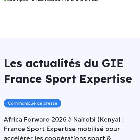
Flash
Gestion
info
des
données
Divers
Marketing &
communication
Matériel
&
articles
Les actualités du GIE
de
sport
France Sport Expertise
Organisation
d’événements
Sécurité &
Communiqué de presse
surveillance
Africa Forward 2026 à Nairobi (Kenya) :
France Sport Expertise mobilisé pour
accélérer les coopérations sport &