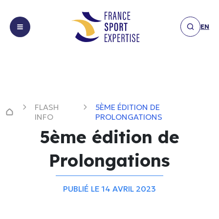
EN
Missions
Missions
Expertises
Expertises
FLASH
5ÈME ÉDITION DE
Réalisations
Equipements
INFO
PROLONGATIONS
Réalisations
&
5ème édition de
Les
infrastructures
Les actualités
actualités
Expérience
Prolongations
Membres
spectateur
Publication
Membres
Financement,
Communiqué
Nous
sponsoring
PUBLIÉ LE 14 AVRIL 2023
Nous contacter
de presse
contacter
&
Interview
partenariats